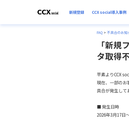
新規登録
CCX social導入事例
FAQ
>
不具合のお知
「新規
タ取得不
平素よりCCX 
現在、一部のお
具合が発生して
■ 発生日時
2026年3月17日