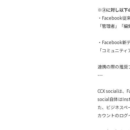
※②に対し以下
・Faceboo
「管理者」「編
・Faceboo
「コミュニティ
連携の際の推奨
---
CCX socia
social自体は
た、ビジネスペー
カウントのログ