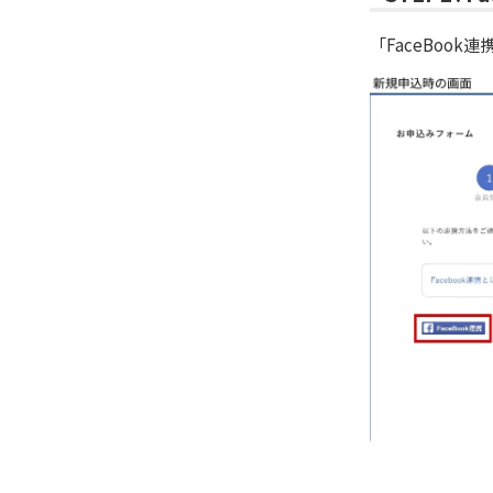
「FaceBoo