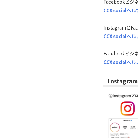
Facebook
CCX social
Instagra
CCX social
Facebook
CCX socia
Instag