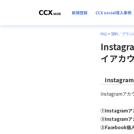
新規登録
CCX social導入事例
FAQ
>
契約／プラン
Inst
イアカウ
Instag
Instagra
①Instagr
②Instagra
③Facebook