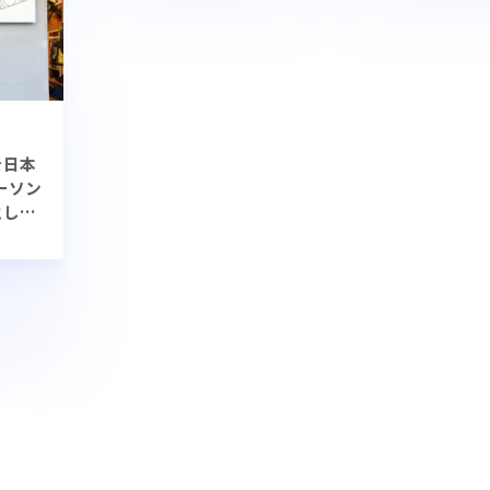
を日本
ーソン
として
とは