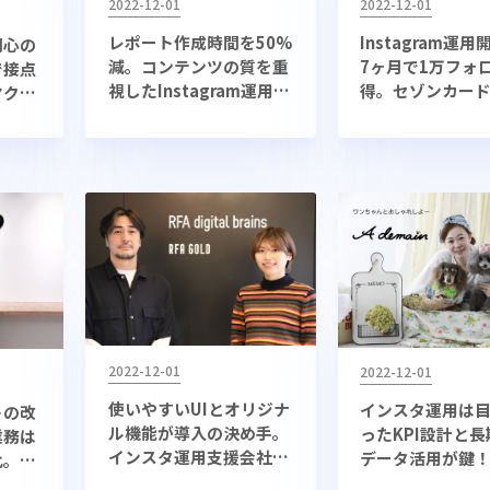
2022-12-01
2022-12-01
レポート作成時間を50%
Instagram運
関心の
減。コンテンツの質を重
7ヶ月で1万フォ
で接点
視したInstagram運用術
得。セゾンカー
ヤクル
とは？
スタ成功事例
am運用
2022-12-01
2022-12-01
使いやすいUIとオリジナ
インスタ運用は
トの改
ル機能が導入の決め手。
ったKPI設計と
業務は
インスタ運用支援会社の
データ活用が鍵
率化。フ
アカウント分析事例
導入でアカウン
え「ネ