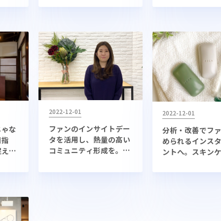
を実現
とは
2022-12-01
2022-12-01
ファンのインサイトデー
じゃな
分析・改善でフ
タを活用し、熱量の高い
目指
められるインス
コミュニティ形成を。株
捉える
ントへ。スキン
式会社TSIのInstagram
現
カー「P.G.C.D.J
活用事例
のインスタ運用