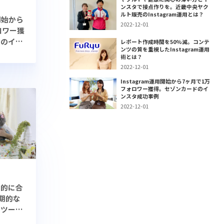
ンスタで接点作りを。近畿中央ヤク
ルト販売のInstagram運用とは？
用開始から
2022-12-01
ロワー獲
ドのイン
レポート作成時間を50%減。コンテ
ンツの質を重視したInstagram運用
術とは？
2022-12-01
Instagram運用開始から7ヶ月で1万
フォロワー獲得。セゾンカードのイ
ンスタ成功事例
2022-12-01
目的に合
長期的な
！ツール
トの成長