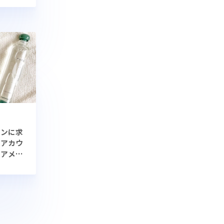
ァンに求
タアカウ
ケアメー
APAN」
の裏側