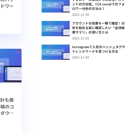
ントの方向性。CCX socialでのフォ
ンドワー
ロワー分析の方法は？
法
2022-11-30
アカウントの効果を一眼で確認！分
析を始める前に確認したい「全体結
果サマリ」の使い方とは
2022-11-30
Instagramで人気のハッシュタグや
トレンドワードを見つける方法
2022-11-30
集計も簡
m投稿のコ
括ダウン