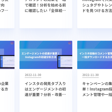
方向
で確認！分析を始める前
シュタグやトレ
でのフォ
に確認したい「全体結果
ドを見つける方
は？
サマリ」の使い方とは
2022-11-30
2022-11-30
気の企業
インスタの発見タブ入り
キャンペーンの
ける方
はエンゲージメントの初
単！Instagra
速が重要？分析・改善方
メント管理や一
法を解説
ロードする方法