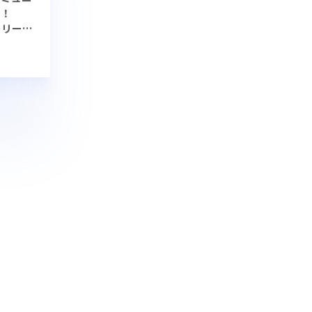
要！
トーリーズ
や分析方